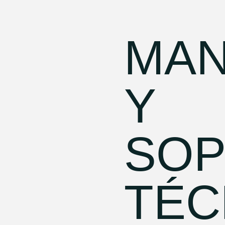
MAN
Y
SOP
TÉC