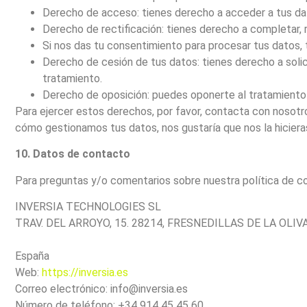
Derecho de acceso: tienes derecho a acceder a tus d
Derecho de rectificación: tienes derecho a completar, r
Si nos das tu consentimiento para procesar tus datos, 
Derecho de cesión de tus datos: tienes derecho a solic
tratamiento.
Derecho de oposición: puedes oponerte al tratamiento
Para ejercer estos derechos, por favor, contacta con nosotros
cómo gestionamos tus datos, nos gustaría que nos la hicieras
10. Datos de contacto
Para preguntas y/o comentarios sobre nuestra política de co
INVERSIA TECHNOLOGIES SL
TRAV. DEL ARROYO, 15. 28214, FRESNEDILLAS DE LA OLIV
España
Web:
https://inversia.es
Correo electrónico:
info@inversia.es
Número de teléfono: +34 914 45 45 60