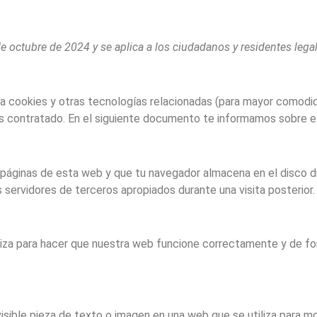
7 de octubre de 2024 y se aplica a los ciudadanos y residentes l
iza cookies y otras tecnologías relacionadas (para mayor comodi
s contratado. En el siguiente documento te informamos sobre e
 páginas de esta web y que tu navegador almacena en el disco du
servidores de terceros apropiados durante una visita posterior.
iza para hacer que nuestra web funcione correctamente y de for
isible pieza de texto o imagen en una web que se utiliza para mo