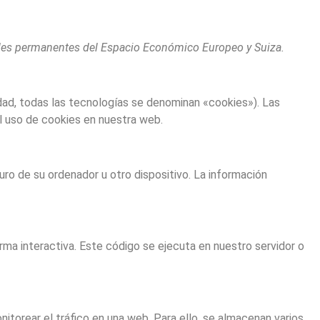
egales permanentes del Espacio Económico Europeo y Suiza.
dad, todas las tecnologías se denominan «cookies»). Las
l uso de cookies en nuestra web.
ro de su ordenador u otro dispositivo. La información
ma interactiva. Este código se ejecuta en nuestro servidor o
nitorear el tráfico en una web. Para ello, se almacenan varios